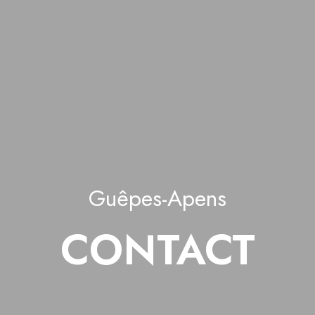
Guêpes-Apens
CONTACT